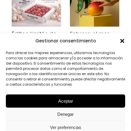
Édition Limitée de
Febrero: el mes
Pâques,
perfecto para
Gestionar consentimiento
Confiseries aux
redescubrir la
Para ofrecer las mejores experiencias, utilizamos tecnologías
fruits naturels
fruta
como las cookies para almacenar y/o acceder a la información
Glamour Fresh
16 de febrero, 2026
del dispositivo. El consentimiento de estas tecnologías nos
permitirá procesar datos como el comportamiento de
3 de marzo, 2026
navegación o las identificaciones únicas en este sitio. No
consentir o retirar el consentimiento, puede afectar negativamente
a ciertas características y funciones.
Aceptar
Denegar
Glamour Fresh © Copyright 2025 |
Aviso Legal
|
Política de
Ver preferencias
Privacidad
|
Política de CSA
|
Política de Cookies