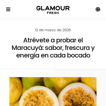
Saltar
al
Toggle
Tog
contenido
Navigation
Navi
Español
Nosotros
12 de marzo de 2025
Productos
Atrévete a probar el
Maracuyá: sabor, frescura y
energía en cada bocado
Método
Blog
Contacto