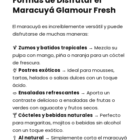
Formas de Disfrutar el
Maracuyá Glamour Fresh
El maracuyá es increíblemente versátil y puede
disfrutarse de muchas maneras:
🍹
Zumos y batidos tropicales
→ Mezcla su
pulpa con mango, piña o naranja para un cóctel
de frescura.
🍨
Postres exóticos
→ Ideal para mousses,
tartas, helados o salsas dulces con un toque
ácido.
🥗
Ensaladas refrescantes
→ Aporta un
contraste delicioso a ensaladas de frutas o
verdes con aguacate y frutos secos.
🍸
Cócteles y bebidas naturales
→ Perfecto
para margaritas, mojitos o bebidas sin alcohol
con un toque exótico.
🥄
Al natural
→ Simplemente corta el maracuyá