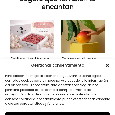
encantan
Édition Limitée de
Febrero: el mes
Pâques,
perfecto para
Gestionar consentimiento
Confiseries aux
redescubrir la
Para ofrecer las mejores experiencias, utilizamos tecnologías
fruits naturels
fruta
como las cookies para almacenar y/o acceder a la información
Glamour Fresh
16 de febrero, 2026
del dispositivo. El consentimiento de estas tecnologías nos
3 de marzo, 2026
permitirá procesar datos como el comportamiento de
navegación o las identificaciones únicas en este sitio. No
consentir o retirar el consentimiento, puede afectar negativamente
a ciertas características y funciones.