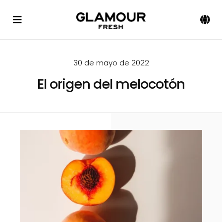
Saltar
al
Toggle
Tog
contenido
Navigation
Navi
Español
Nosotros
30 de mayo de 2022
Productos
El origen del melocotón
Método
Blog
Contacto